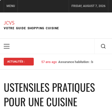
Skip
MENU
FRIDAY, AUGUST 7, 2026
to
content
JCVS
VOTRE GUIDE SHOPPING CUISINE
Primary
Menu
ACTUALITÉS :
57 ans ago
Assurance habitation : bien choisir s
USTENSILES PRATIQUES
POUR UNE CUISINE