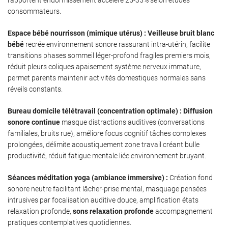
rapportent endormissement accéléré 25-35% selon études
consommateurs.
Espace bébé nourrisson (mimique utérus) :
Veilleuse bruit blanc
bébé
recrée environnement sonore rassurant intra-utérin, facilite
transitions phases sommeil léger-profond fragiles premiers mois,
réduit pleurs coliques apaisement système nerveux immature,
permet parents maintenir activités domestiques normales sans
réveils constants.
Bureau domicile télétravail (concentration optimale) :
Diffusion
sonore continue
masque distractions auditives (conversations
familiales, bruits rue), améliore focus cognitif tâches complexes
prolongées, délimite acoustiquement zone travail créant bulle
productivité, réduit fatigue mentale liée environnement bruyant.
Séances méditation yoga (ambiance immersive) :
Création fond
sonore neutre facilitant lâcher-prise mental, masquage pensées
intrusives par focalisation auditive douce, amplification états
relaxation profonde,
sons relaxation profonde
accompagnement
pratiques contemplatives quotidiennes.