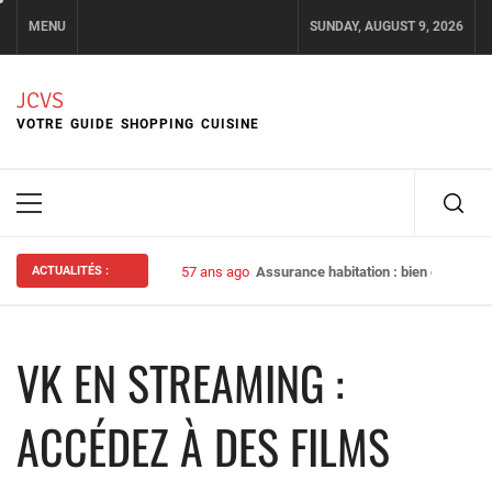
Skip
MENU
SUNDAY, AUGUST 9, 2026
to
content
JCVS
VOTRE GUIDE SHOPPING CUISINE
Primary
Menu
ACTUALITÉS :
57 ans ago
Assurance habitation : bien choisir s
VK EN STREAMING :
ACCÉDEZ À DES FILMS