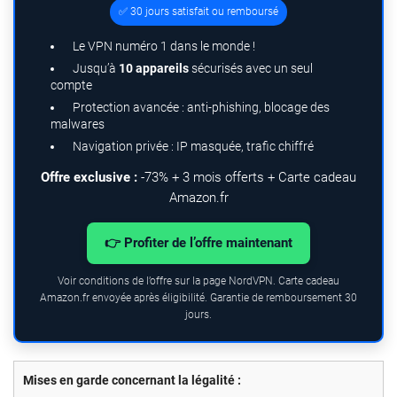
✅ 30 jours satisfait ou remboursé
Le VPN numéro 1 dans le monde !
Jusqu’à
10 appareils
sécurisés avec un seul
compte
Protection avancée : anti-phishing, blocage des
malwares
Navigation privée : IP masquée, trafic chiffré
Offre exclusive :
-73% + 3 mois offerts + Carte cadeau
Amazon.fr
👉 Profiter de l’offre maintenant
Voir conditions de l’offre sur la page NordVPN. Carte cadeau
Amazon.fr envoyée après éligibilité. Garantie de remboursement 30
jours.
Mises en garde concernant la légalité :