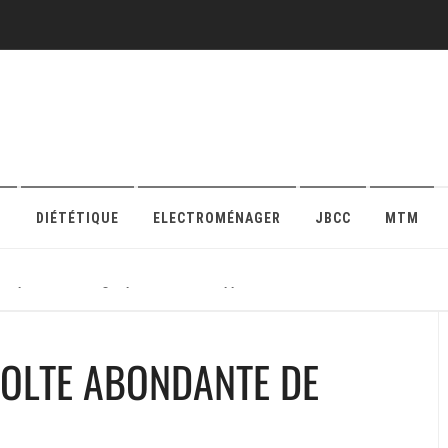
O
DIÉTÉTIQUE
ELECTROMÉNAGER
JBCC
MTM
r sa protection en ligne pour maison ou appartement
COLTE ABONDANTE DE