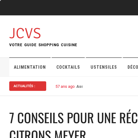
Skip
to
content
JCVS
VOTRE GUIDE SHOPPING CUISINE
ALIMENTATION
COCKTAILS
USTENSILES
DÉC
ACTUALITÉS :
57 ans ago
Assurance habitation : bien choisi
7 CONSEILS POUR UNE RÉ
CITRONS MEYER