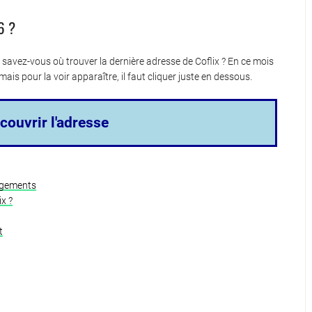
6 ?
savez-vous où trouver la dernière adresse de Coflix ? En ce mois
mais pour la voir apparaître, il faut cliquer juste en dessous.
couvrir l'adresse
angements
x ?
t