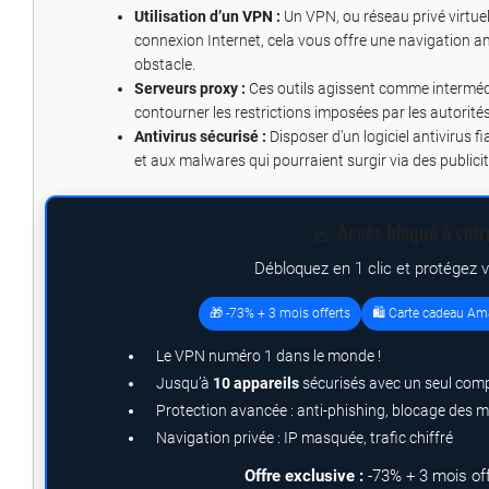
Utilisation d’un VPN :
Un VPN, ou réseau privé virtue
connexion Internet, cela vous offre une navigation a
obstacle.
Serveurs proxy :
Ces outils agissent comme intermédia
contourner les restrictions imposées par les autorités
Antivirus sécurisé :
Disposer d’un logiciel antivirus f
et aux malwares qui pourraient surgir via des public
🚨 Accès bloqué à votr
Débloquez en 1 clic et protégez 
🎁 -73% + 3 mois offerts
🛍️ Carte cadeau Am
Le VPN numéro 1 dans le monde !
Jusqu’à
10 appareils
sécurisés avec un seul com
Protection avancée : anti-phishing, blocage des 
Navigation privée : IP masquée, trafic chiffré
Offre exclusive :
-73% + 3 mois of