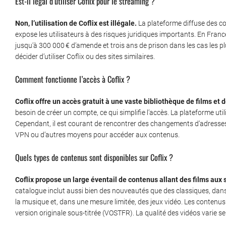
Est-il légal d’utiliser Coflix pour le streaming ?
Non, l’utilisation de Coflix est illégale.
La plateforme diffuse des co
expose les utilisateurs à des risques juridiques importants. En Franc
jusqu’à 300 000 € d’amende et trois ans de prison dans les cas les plu
décider d’utiliser Coflix ou des sites similaires.
Comment fonctionne l’accès à Coflix ?
Coflix offre un accès gratuit à une vaste bibliothèque de films et d
besoin de créer un compte, ce qui simplifie l’accès. La plateforme ut
Cependant, il est courant de rencontrer des changements d’adresses e
VPN ou d’autres moyens pour accéder aux contenus.
Quels types de contenus sont disponibles sur Coflix ?
Coflix propose un large éventail de contenus allant des films aux
catalogue inclut aussi bien des nouveautés que des classiques, dans
la musique et, dans une mesure limitée, des jeux vidéo. Les contenu
version originale sous-titrée (VOSTFR). La qualité des vidéos varie sel