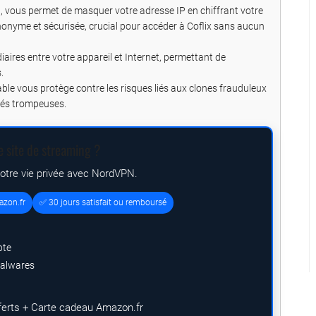
l, vous permet de masquer votre adresse IP en chiffrant votre
nonyme et sécurisée, crucial pour accéder à Coflix sans aucun
ires entre votre appareil et Internet, permettant de
.
iable vous protège contre les risques liés aux clones frauduleux
ités trompeuses.
e site de streaming ?
votre vie privée avec NordVPN.
azon.fr
✅ 30 jours satisfait ou remboursé
pte
malwares
ferts + Carte cadeau Amazon.fr