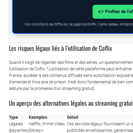
👉 Profiter de l’o
Voir conditions de l’offre sur la page NordVPN. Carte cadeau Amazon.
Les risques légaux liés à l’utilisation de Coflix
Quand il s’agit de regarder des films et des séries, un questionnement
l’utilisation de Coflix ? L’utilisation de cette plateforme peut entraî
France, accéder à des contenus diffusés sans autorisation expose le
d’amende et trois ans de prison. Il est donc fondamental de bien com
séduire par la promesse d’un streaming gratuit.
Un aperçu des alternatives légales au streaming gratui
Type
Exemples
Détail
Légales
Netflix, Prime Video,
Ces services légaux fournissent un a
(payantes)
Disney+
publicités envahissantes, garantissa