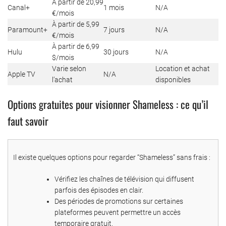
À partir de 20,99
Canal+
1 mois
N/A
€/mois
À partir de 5,99
Paramount+
7 jours
N/A
€/mois
À partir de 6,99
Hulu
30 jours
N/A
$/mois
Varie selon
Location et achat
Apple TV
N/A
l’achat
disponibles
Options gratuites pour visionner Shameless : ce qu’il
faut savoir
Il existe quelques options pour regarder “Shameless” sans frais :
Vérifiez les chaînes de télévision qui diffusent
parfois des épisodes en clair.
Des périodes de promotions sur certaines
plateformes peuvent permettre un accès
temporaire gratuit.