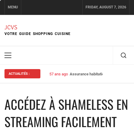
Skip
MENU
FRIDAY, AUGUST 7, 2026
to
content
JCVS
VOTRE GUIDE SHOPPING CUISINE
Primary
Menu
ACTUALITÉS :
57 ans ago
Assurance habitation : bien choisir s
ACCÉDEZ À SHAMELESS EN
STREAMING FACILEMENT