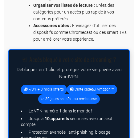
Organiser vos listes de lecture :
Créez des
catégories pour un accès plus rapide à vos
contenus préférés.
Accessoires utiles :
Envisagez d’utiliser des
dispositifs comme Chromecast ou des smart TVs
pour améliorer votre expérience.
🚨 Accès bloqué à votre site de streaming ?
Débloquez en 1 clic et protégez votre vie privée avec
NordVPN.
🎁 -73% + 3 mois offerts
🛍️ Carte cadeau Amazon.fr
✅ 30 jours satisfait ou remboursé
Le VPN numéro 1 dans le monde !
Jusqu’à
10 appareils
sécurisés avec un seul
compte
Protection avancée : anti-phishing, blocage
des malwares