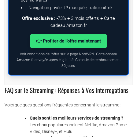
Navigation privée : IP masquée, trafic chiffré
Offre exclusive :
-73% + 3 mois offerts + Carte
cadeau Amazon.fr
👉 Profiter de l’offre maintenant
Voir conditions de l’offre sur la page NordVPN. Carte cadeau
Amazon.fr envoyée après éligibilité. Garantie de remboursement
30 jours.
FAQ sur le Streaming : Réponses à Vos Interrogations
Voici quelques questions fréquentes concernant le streaming :
Quels sont les meilleurs services de streaming ?
Les choix populaires incluent Netflix, Amazon Prime
Video, Disney+, et Hulu.