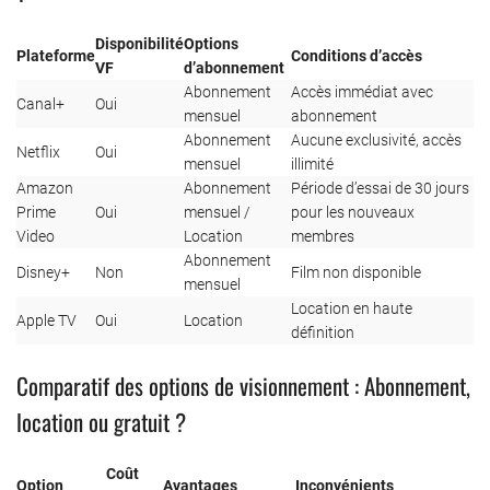
Disponibilité
Options
Plateforme
Conditions d’accès
VF
d’abonnement
Abonnement
Accès immédiat avec
Canal+
Oui
mensuel
abonnement
Abonnement
Aucune exclusivité, accès
Netflix
Oui
mensuel
illimité
Amazon
Abonnement
Période d’essai de 30 jours
Prime
Oui
mensuel /
pour les nouveaux
Video
Location
membres
Abonnement
Disney+
Non
Film non disponible
mensuel
Location en haute
Apple TV
Oui
Location
définition
Comparatif des options de visionnement : Abonnement,
location ou gratuit ?
Coût
Option
Avantages
Inconvénients