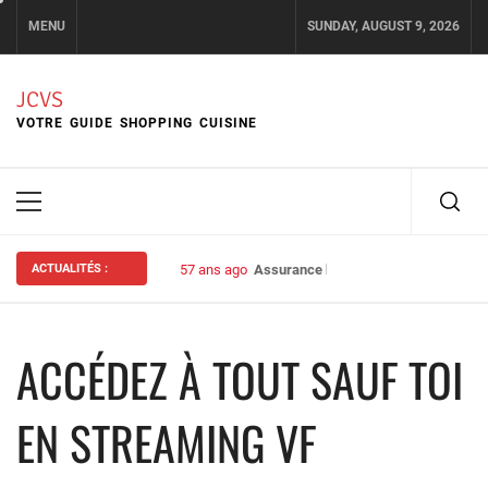
Skip
MENU
SUNDAY, AUGUST 9, 2026
to
content
JCVS
VOTRE GUIDE SHOPPING CUISINE
Primary
Menu
ACTUALITÉS :
57 ans ago
Assurance habitation : bien choisir s
ACCÉDEZ À TOUT SAUF TOI
EN STREAMING VF