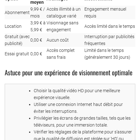
moyen
9,99 € /
Accès illimité à un
Engagement mensuel
Abonnement
mois
catalogue varié
requis
3,99 € à
Visionnage sans
Location
Accès limité dans le temps
5,99 €
engagement
Gratuit (avec
Interruption par publicités
0,00 €
Aucun coût
publicité)
fréquentes
Accès complet
Limité dans le temps
Essai gratuit
0,00 €
sans frais
(généralement 30 jours)
Astuce pour une expérience de visionnement optimale
Choisir la qualité vidéo HD pour une meilleure
expérience visuelle.
Utiliser une connexion Internet haut débit pour
éviter les interruptions.
Privilégier les écrans de grandes tailles, tels que les
téléviseurs, pour une immersion totale.
Vérifier les réglages de la plateforme pour s’assurer
que la qualité de diffusion est réglée sur ‘HD’ ou