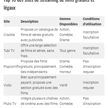
légaux
Genres
Conditions
Site
Description
Disponibles
d’utilisation
Propose un catalogue de
Action,
Inscription
Crackle
films et séries gratuits
Comédie,
facultative
avec publicités.
Drame
Offre une large sélection
Inscription
Tubi TV
de films et séries, sans
Tout genre
facultative
frais.
Propose des films
Drame,
Pas
Popcornflix
gratuits, principalement
Comédie,
d’inscription
des indépendants.
Horreur
requise
Bien que principalement
payant, propose une
Inscription
Vudu
Varié
section gratuite avec des
requise
films.
Intègre plusieurs chaînes
Action,
Pas
Pluto TV
de cinéma avec des films
Comédie,
d’inscription