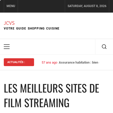
Skip
MENU
SATURDAY, AUGUST 8, 2026
to
content
JCVS
VOTRE GUIDE SHOPPING CUISINE
Primary
Menu
ACTUALITÉS :
57 ans ago
Assurance habitation : bien choisir s
LES MEILLEURS SITES DE
FILM STREAMING