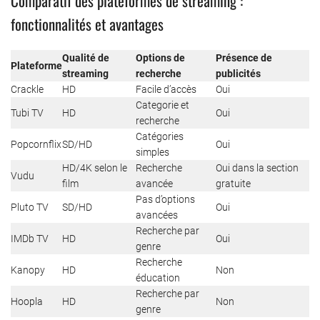
Comparatif des plateformes de streaming :
fonctionnalités et avantages
Qualité de
Options de
Présence de
Plateforme
streaming
recherche
publicités
Crackle
HD
Facile d’accès
Oui
Categorie et
Tubi TV
HD
Oui
recherche
Catégories
Popcornflix
SD/HD
Oui
simples
HD/4K selon le
Recherche
Oui dans la section
Vudu
film
avancée
gratuite
Pas d’options
Pluto TV
SD/HD
Oui
avancées
Recherche par
IMDb TV
HD
Oui
genre
Recherche
Kanopy
HD
Non
éducation
Recherche par
Hoopla
HD
Non
genre