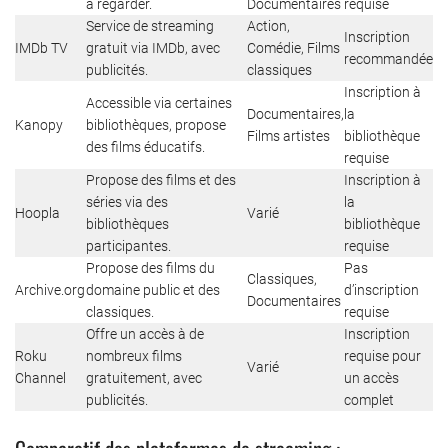
à regarder.
Documentaires
requise
Service de streaming
Action,
Inscription
IMDb TV
gratuit via IMDb, avec
Comédie, Films
recommandée
publicités.
classiques
Inscription à
Accessible via certaines
Documentaires,
la
Kanopy
bibliothèques, propose
Films artistes
bibliothèque
des films éducatifs.
requise
Propose des films et des
Inscription à
séries via des
la
Hoopla
Varié
bibliothèques
bibliothèque
participantes.
requise
Propose des films du
Pas
Classiques,
Archive.org
domaine public et des
d’inscription
Documentaires
classiques.
requise
Offre un accès à de
Inscription
Roku
nombreux films
requise pour
Varié
Channel
gratuitement, avec
un accès
publicités.
complet