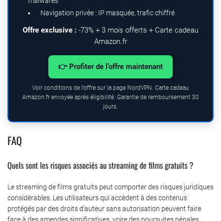
malwares
Navigation privée : IP masquée, trafic chiffré
Offre exclusive :
-73% + 3 mois offerts + Carte cadeau
Amazon.fr
👉 Profiter de l’offre maintenant
Voir conditions de l’offre sur la page NordVPN. Carte cadeau
Amazon.fr envoyée après éligibilité. Garantie de remboursement 30
jours.
FAQ
Quels sont les risques associés au streaming de films gratuits ?
Le streaming de films gratuits peut comporter des risques juridiques
considérables.
Les utilisateurs qui accèdent à des contenus
protégés par des droits d’auteur sans autorisation peuvent faire
face à des amendes significatives, voire des poursuites pénales