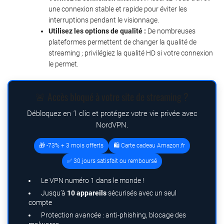
une connexion stable et rapide pour éviter les
interruptions pendant le visionnage.
Utilisez les options de qualité :
De nombreuses
plateformes permettent de changer la qualité de
streaming ; privilégiez la qualité HD si votre connexion
le permet.
🚨 Accès bloqué à votre site de streaming ?
Débloquez en 1 clic et protégez votre vie privée avec
NordVPN.
🎁 -73% + 3 mois offerts
🛍️ Carte cadeau Amazon.fr
✅ 30 jours satisfait ou remboursé
Le VPN numéro 1 dans le monde !
Jusqu’à
10 appareils
sécurisés avec un seul
compte
Protection avancée : anti-phishing, blocage des