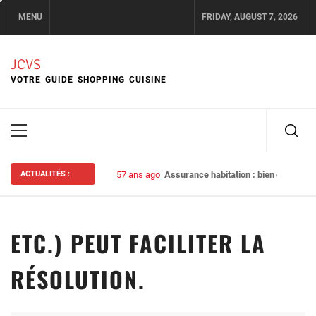
Skip
MENU
FRIDAY, AUGUST 7, 2026
to
content
JCVS
VOTRE GUIDE SHOPPING CUISINE
Primary
Menu
ACTUALITÉS :
57 ans ago
Assurance habitation : bien choisir s
ETC.) PEUT FACILITER LA
RÉSOLUTION.