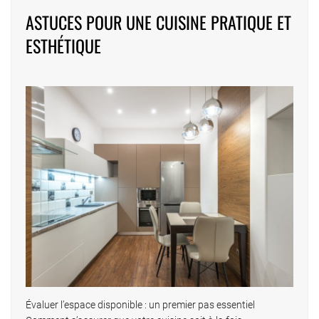
Pagination
ASTUCES POUR UNE CUISINE PRATIQUE ET
des
ESTHÉTIQUE
publications
Évaluer l’espace disponible : un premier pas essentiel