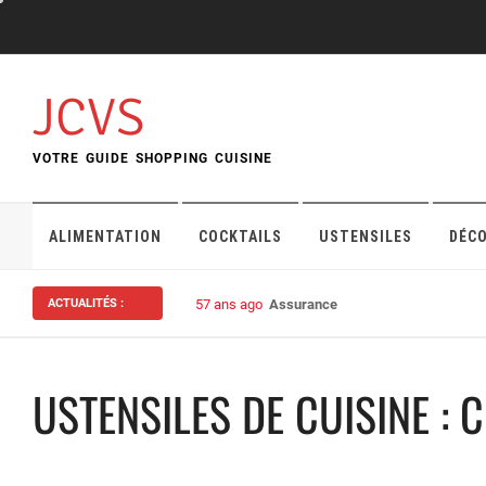
Skip
to
content
JCVS
VOTRE GUIDE SHOPPING CUISINE
ALIMENTATION
COCKTAILS
USTENSILES
DÉC
ACTUALITÉS :
57 ans ago
Assurance habitation : bien choisi
USTENSILES DE CUISINE : 