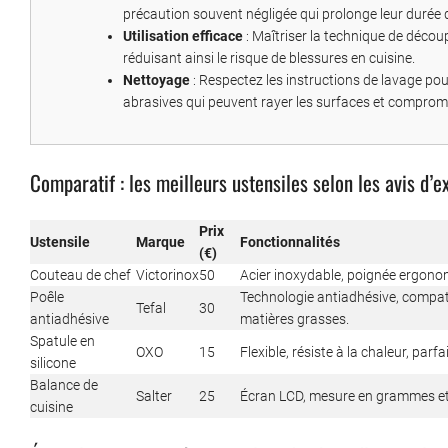
précaution souvent négligée qui prolonge leur durée d
Utilisation efficace
: Maîtriser la technique de découpe
réduisant ainsi le risque de blessures en cuisine.
Nettoyage
: Respectez les instructions de lavage pour
abrasives qui peuvent rayer les surfaces et compromet
Comparatif : les meilleurs ustensiles selon les avis d’e
Prix
Ustensile
Marque
Fonctionnalités
(€)
Couteau de chef
Victorinox
50
Acier inoxydable, poignée ergonom
Poêle
Technologie antiadhésive, compatib
Tefal
30
antiadhésive
matières grasses.
Spatule en
OXO
15
Flexible, résiste à la chaleur, parf
silicone
Balance de
Salter
25
Écran LCD, mesure en grammes et o
cuisine