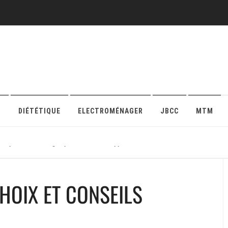
O
DIÉTÉTIQUE
ELECTROMÉNAGER
JBCC
MTM
r sa protection en ligne pour maison ou appartement
CHOIX ET CONSEILS