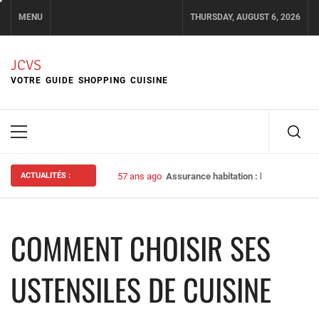
Skip
MENU
THURSDAY, AUGUST 6, 2026
to
content
JCVS
VOTRE GUIDE SHOPPING CUISINE
Primary
Menu
ACTUALITÉS :
57 ans ago
Assurance habitation : bien choisir s
COMMENT CHOISIR SES
USTENSILES DE CUISINE