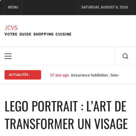
Skip
MENU
SATURDAY, AUGUST 8, 2026
to
content
JCVS
VOTRE GUIDE SHOPPING CUISINE
Primary
Menu
ACTUALITÉS :
57 ans ago
Assurance habitation : bien choisir s
LEGO PORTRAIT : L’ART DE
TRANSFORMER UN VISAGE