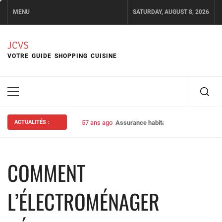
Skip
MENU
SATURDAY, AUGUST 8, 2026
to
content
JCVS
VOTRE GUIDE SHOPPING CUISINE
Primary
Menu
ACTUALITÉS :
57 ans ago
Assurance habitation : bien choisir s
COMMENT
L’ÉLECTROMÉNAGER