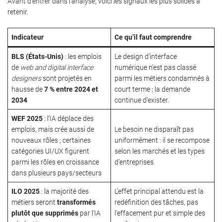
Avant d’entrer dans l’analyse, voici les signaux les plus solides à
retenir.
Indicateur
Ce qu’il faut comprendre
BLS (États-Unis)
: les emplois
Le design d’interface
de
web and digital interface
numérique n’est pas classé
designers
sont projetés en
parmi les métiers condamnés à
hausse de
7 % entre 2024 et
court terme ; la demande
2034
continue d’exister.
WEF 2025
: l’IA déplace des
emplois, mais crée aussi de
Le besoin ne disparaît pas
nouveaux rôles ; certaines
uniformément : il se recompose
catégories UI/UX figurent
selon les marchés et les types
parmi les rôles en croissance
d’entreprises.
dans plusieurs pays/secteurs
ILO 2025
: la majorité des
L’effet principal attendu est la
métiers seront
transformés
redéfinition des tâches, pas
plutôt que supprimés
par l’IA
l’effacement pur et simple des