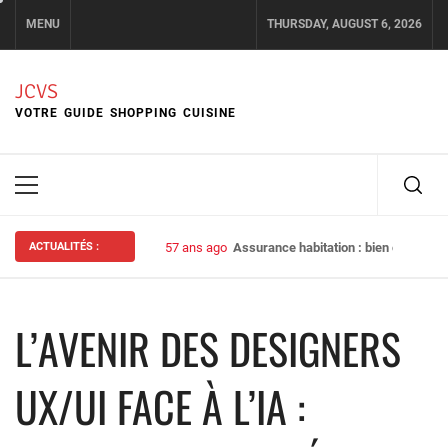
Skip
MENU
THURSDAY, AUGUST 6, 2026
to
content
JCVS
VOTRE GUIDE SHOPPING CUISINE
Primary
Menu
ACTUALITÉS :
57 ans ago
Assurance habitation : bien choisir s
L’AVENIR DES DESIGNERS
UX/UI FACE À L’IA :