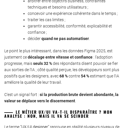
arbitrer entre objectifs business, contraintes
techniques et besoins utilisateurs ;
concevoir une expérience cohérente dans le temps ;
traiter les cas limites ;
garantir accessibilité, conformité, explicabilité et
confiance ;
décider
quand ne pas automatiser
.
Le point le plus intéressant, dans les données Figma 2025, est
justement ce
décalage entre vitesse et confiance
: l’adoption
progresse, mais
seuls 32 %
des répondants disent pouvoir se fier
aux sorties de l’IA ; côté qualité perçue, les développeurs sont plus
positifs que les designers, avec
68 %
contre
54 %
estimant que l’IA
améliore la qualité de leur travail.
C’est un signal fort :
si la production brute devient abondante, la
valeur se déplace vers le discernement
.
LE MÉTIER UX/UI VA-T-IL DISPARAÎTRE ? MON
ANALYSE : NON, MAIS IL VA SE SCINDER
Le terme “
UX/UI designer
” regroupe en réalité plusieurs niveaux de