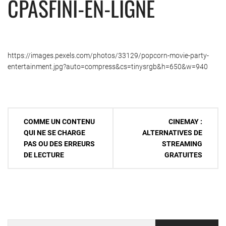
CPASFINI-EN-LIGNE
https://images.pexels.com/photos/33129/popcorn-movie-party-
entertainment.jpg?auto=compress&cs=tinysrgb&h=650&w=940
Navigation
COMME UN CONTENU
CINEMAY :
de
QUI NE SE CHARGE
ALTERNATIVES DE
PAS OU DES ERREURS
STREAMING
l’article
DE LECTURE
GRATUITES
Rechercher :