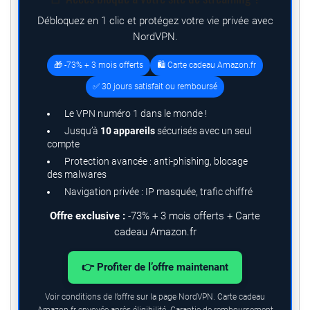
Débloquez en 1 clic et protégez votre vie privée avec
NordVPN.
🎁 -73% + 3 mois offerts
🛍️ Carte cadeau Amazon.fr
✅ 30 jours satisfait ou remboursé
Le VPN numéro 1 dans le monde !
Jusqu’à
10 appareils
sécurisés avec un seul
compte
Protection avancée : anti-phishing, blocage
des malwares
Navigation privée : IP masquée, trafic chiffré
Offre exclusive :
-73% + 3 mois offerts + Carte
cadeau Amazon.fr
👉 Profiter de l’offre maintenant
Voir conditions de l’offre sur la page NordVPN. Carte cadeau