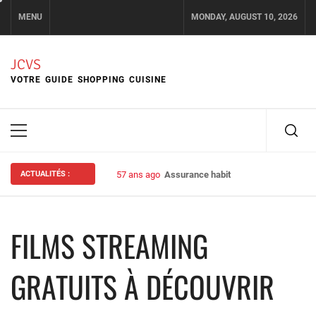
Skip
MENU
MONDAY, AUGUST 10, 2026
to
content
JCVS
VOTRE GUIDE SHOPPING CUISINE
Primary
Menu
ACTUALITÉS :
57 ans ago
Assurance habitation : bien choisir s
FILMS STREAMING
GRATUITS À DÉCOUVRIR