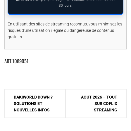
Amazon.fr envoyée après éligibilité. Garantie de remboursement
30 jours.
En utilisant des sites de streaming reconnus, vous minimisez les
risques d’une utilisation illégale ou dangereuse de contenus
gratuits.
ART.1089051
Navigation
DAKIWORLD DOWN ?
AOÛT 2026 – TOUT
de
SOLUTIONS ET
SUR COFLIX
NOUVELLES INFOS
STREAMING
l’article