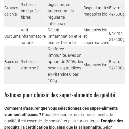
Riche en
digestion, en
Graines
Dispo dans les
Environ
oméga-3 et
augmentant la
de chia
magasins bio
4€/500g
fibres
régularité
intestinale.
Anti-
Réduit
Magasins bio
Environ
Curcuma
inflammatoire
l’inflammation et le
et
3€/100g
naturel
risque d’arthrite.
supermarchés
Renforce
l’immunité, avec un
Baies de
Riche en
apport de 200% des
Environ
Magasins bio
goji
vitamine C
besoins quotidiens
5€/100g
en vitamine C par
100g.
Astuces pour choisir des super-aliments de qualité
Comment s’assurer que vous sélectionnez des super-aliments
vraiment efficaces ?
Pour sélectionner des super-aliments de
qualité, il est essentiel de considérer plusieurs critères :
l’origine des
produits, la certification bio, ainsi que la saisonnalité
. Selon