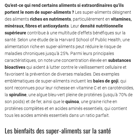
Qu’est-ce qui rend certains aliments si extraordinaires qu’ils
portent le nom de super-aliments ?
Les super-aliments désignent
des aliments
riches en nutriments
, particulièrement en
vitamines,
minéraux, fibres et antioxydants
. Leur
densité nutritionnelle
supérieure
contribue à une multitude d’effets bénéfiques sur la
santé. Selon une étude de la Harvard School of Public Health, une
alimentation riche en super-aliments peut réduire le risque de
maladies chroniques jusqu’à 25%. Parmi leurs principales
caractéristiques, on note une concentration élevée en
substances
bioactives
qui aident à lutter contre le vieillissement cellulaire et
favorisent la prévention de diverses maladies. Des exemples
emblématiques de super-aliments incluent les
baies de goji
, qui
sont reconnues pour leur richesse en vitamine C et en caroténoïdes,
la
spiruline
, une algue bleu-vert pleine de protéines (jusqu’à 70% de
son poids) et de fer, ainsi que le
quinoa
, une graine riche en
protéines complètes et en acides aminés essentiels, qui contient
tous les acides aminés essentiels dans un ratio parfait.
Les bienfaits des super-aliments sur la santé