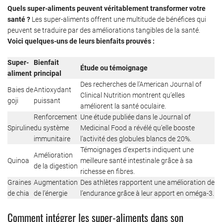
Quels super-aliments peuvent véritablement transformer votre
santé ?
Les super-aliments offrent une multitude de bénéfices qui
peuvent se traduire par des améliorations tangibles de la santé.
Voici quelques-uns de leurs bienfaits prouvés :
Super-
Bienfait
Étude ou témoignage
aliment
principal
Des recherches de l’American Journal of
Baies de
Antioxydant
Clinical Nutrition montrent qu’elles
goji
puissant
améliorent la santé oculaire.
Renforcement
Une étude publiée dans le Journal of
Spiruline
du système
Medicinal Food a révélé qu’elle booste
immunitaire
l’activité des globules blancs de 20%.
Témoignages d’experts indiquent une
Amélioration
Quinoa
meilleure santé intestinale grâce à sa
de la digestion
richesse en fibres.
Graines
Augmentation
Des athlètes rapportent une amélioration de
de chia
de l’énergie
l’endurance grâce à leur apport en oméga-3.
Comment intégrer les super-aliments dans son