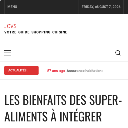
Skip
MENU
FRIDAY, AUGUST 7, 2026
to
content
JCVS
VOTRE GUIDE SHOPPING CUISINE
Primary
Menu
ACTUALITÉS :
57 ans ago
Assurance habitation : bien choisir s
LES BIENFAITS DES SUPER-
ALIMENTS À INTÉGRER