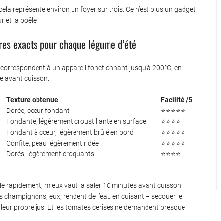
cela représente environ un foyer sur trois. Ce n’est plus un gadget
r et la poêle.
ures exacts pour chaque légume d’été
 correspondent à un appareil fonctionnant jusqu’à 200°C, en
ée avant cuisson.
Texture obtenue
Facilité /5
Dorée, cœur fondant
⭐⭐⭐⭐⭐
Fondante, légèrement croustillante en surface
⭐⭐⭐⭐
Fondant à cœur, légèrement brûlé en bord
⭐⭐⭐⭐⭐
Confite, peau légèrement ridée
⭐⭐⭐⭐⭐
Dorés, légèrement croquants
⭐⭐⭐⭐
uile rapidement, mieux vaut la saler 10 minutes avant cuisson
es champignons, eux, rendent de l’eau en cuisant – secouer le
s leur propre jus. Et les tomates cerises ne demandent presque