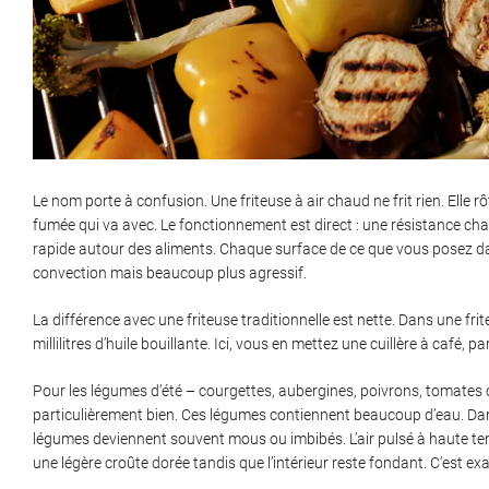
Le nom porte à confusion. Une friteuse à air chaud ne frit rien. Elle rôti
fumée qui va avec. Le fonctionnement est direct : une résistance chauf
rapide autour des aliments. Chaque surface de ce que vous posez dans
convection mais beaucoup plus agressif.
La différence avec une friteuse traditionnelle est nette. Dans une fr
millilitres d’huile bouillante. Ici, vous en mettez une cuillère à café, 
Pour les légumes d’été – courgettes, aubergines, poivrons, tomate
particulièrement bien. Ces légumes contiennent beaucoup d’eau. Dans
légumes deviennent souvent mous ou imbibés. L’air pulsé à haute temp
une légère croûte dorée tandis que l’intérieur reste fondant. C’est e