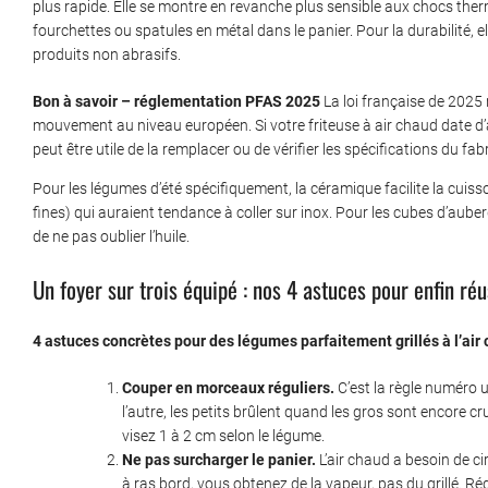
plus rapide. Elle se montre en revanche plus sensible aux chocs the
fourchettes ou spatules en métal dans le panier. Pour la durabilité, ell
produits non abrasifs.
Bon à savoir – réglementation PFAS 2025
La loi française de 2025 
mouvement au niveau européen. Si votre friteuse à air chaud date d’a
peut être utile de la remplacer ou de vérifier les spécifications du f
Pour les légumes d’été spécifiquement, la céramique facilite la cuiss
fines) qui auraient tendance à coller sur inox. Pour les cubes d’aube
de ne pas oublier l’huile.
Un foyer sur trois équipé : nos 4 astuces pour enfin réu
4 astuces concrètes pour des légumes parfaitement grillés à l’air
Couper en morceaux réguliers.
C’est la règle numéro u
l’autre, les petits brûlent quand les gros sont encore
visez 1 à 2 cm selon le légume.
Ne pas surcharger le panier.
L’air chaud a besoin de ci
à ras bord, vous obtenez de la vapeur, pas du grillé. Ré