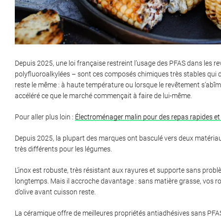
Depuis 2025, une loi française restreint l’usage des PFAS dans les 
polyfluoroalkylées – sont ces composés chimiques très stables qui 
reste le même : à haute température ou lorsque le revêtement s’abîm
accéléré ce que le marché commençait à faire de lui-même.
Pour aller plus loin :
Électroménager malin pour des repas rapides et
Depuis 2025, la plupart des marques ont basculé vers deux matériaux
très différents pour les légumes.
L’inox est robuste, très résistant aux rayures et supporte sans problèm
longtemps. Mais il accroche davantage : sans matière grasse, vos rond
d’olive avant cuisson reste.
La céramique offre de meilleures propriétés antiadhésives sans PFAS