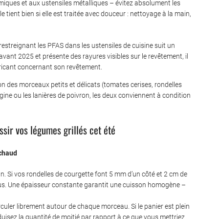
rmiques et aux ustensiles métalliques – évitez absolument les
e tient bien si elle est traitée avec douceur : nettoyage à la main,
restreignant les PFAS dans les ustensiles de cuisine suit un
vant 2025 et présente des rayures visibles sur le revêtement, il
abricant concernant son revêtement.
on des morceaux petits et délicats (tomates cerises, rondelles
rgine ou les lanières de poivron, les deux conviennent à condition
ssir vos légumes grillés cet été
 chaud
n. Si vos rondelles de courgette font 5 mm d’un côté et 2 cm de
 crus. Une épaisseur constante garantit une cuisson homogène –
rculer librement autour de chaque morceau. Si le panier est plein
duisez la quantité de moitié par rapport à ce que vous mettriez