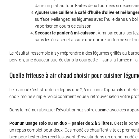
dans un plat au four. Faites deux fournées si nécessair
Ajouter une cuillère à café d’huile d’olive et mélanger
surface. Mélangez les légumes avec l’huile dans un bol a
vaporiser en cours de cuisson.
Secouer le panier à mi-cuisson.
À mi-parcours, sortez 
sans les écraser et assure une dorure uniforme sur tout
Le résultat ressemble à s’y méprendre à des légumes grillés au barb
poivron, une douceur sucrée dans la courgette – sans la fumée ni la 
Quelle friteuse à air chaud choisir pour cuisiner légum
Le marché s’est structure depuis que 2,6 millions d’appareils ont é
choix moins simple. Voici comment vous y retrouver selon votre profi
Dans la même rubrique :
Révolutionnez votre cuisine avec ces appare
Pour un usage solo ou en duo – panier de 2 à 3 litres.
C’est la bonn
un repas complet pour deux. Ces modèles chauffent vite et prennent pe
bien pour tester des recettes avant d’investir dans un grand modèle.