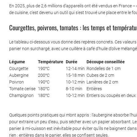
En 2025, plus de 2,6 millions d’appareils ont été vendus en France – 
de cuisine, c’est devenu un outil qui s’est trouvé une place entre le fou
Courgettes, poivrons, tomates : les temps et températ
Le tableau ci-dessous vous donne des repères concrets. Ces valeurs
panier non surchargé, avec une cuillère à café d’huile d’olive mélang
Légume
Température
Durée
Découpe conseillée
Courgette
190°C
12-14 min
Rondelles de 1 cm
Aubergine
200°C
15-18 min
Cubes de 2 cm
Poivron
190°C
10-12 min
Lanières de 2 cm
Tomate cerise
180°C
8-10 min
Entières
Champignon
180°C
10-12 min
Entiers ou coupés en deux
Quelques points pratiques qui m’ont appris : l’aubergine absorbe l’h
pour extraire un peu d’eau, puis sécher avec un papier absorbant. L
panier à mi-cuisson est inévitable pour éviter qu’ils ne baignent dan
rien : entières dans le panier, elles se confisent seules.