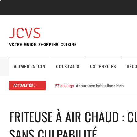
Skip
to
content
JCVS
VOTRE GUIDE SHOPPING CUISINE
ALIMENTATION
COCKTAILS
USTENSILES
DÉC
ACTUALITÉS :
57 ans ago
Assurance habitation : bien choisi
FRITEUSE À AIR CHAUD : C
SANS CULPABILITÉ