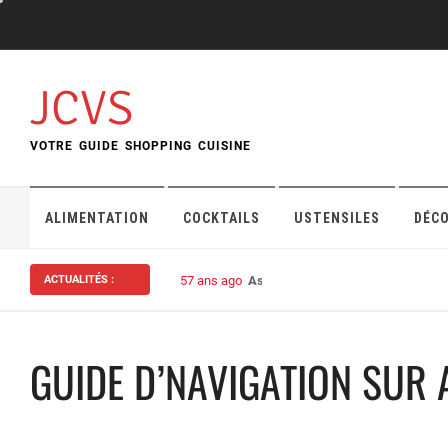
Skip
to
content
JCVS
VOTRE GUIDE SHOPPING CUISINE
ALIMENTATION
COCKTAILS
USTENSILES
DÉC
ACTUALITÉS :
57 ans ago
Assurance habitation : bien choisi
GUIDE D’NAVIGATION SUR 