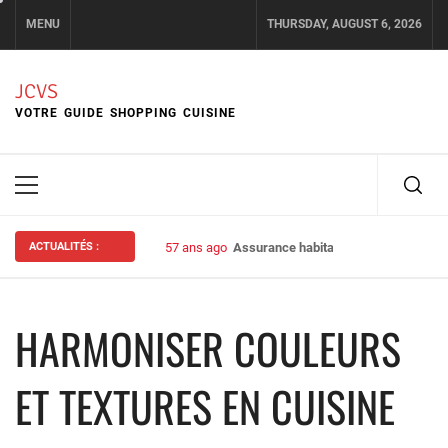
Skip
MENU
THURSDAY, AUGUST 6, 2026
to
content
JCVS
VOTRE GUIDE SHOPPING CUISINE
Primary
Menu
ACTUALITÉS :
57 ans ago
Assurance habitation : bien choisir s
HARMONISER COULEURS
ET TEXTURES EN CUISINE