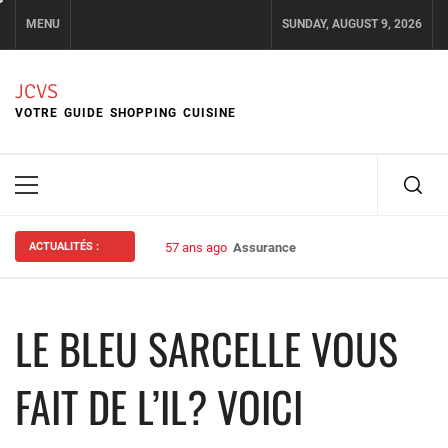
Skip
MENU
SUNDAY, AUGUST 9, 2026
to
content
JCVS
VOTRE GUIDE SHOPPING CUISINE
Primary
Menu
ACTUALITÉS :
57 ans ago
Assurance habitation : bien choisir s
LE BLEU SARCELLE VOUS
FAIT DE L’IL? VOICI