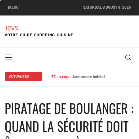
Skip
MENU
SATURDAY, AUGUST 8, 2026
to
content
JCVS
VOTRE GUIDE SHOPPING CUISINE
Primary
Menu
ACTUALITÉS :
57 ans ago
Assurance habitation : bien choisir s
PIRATAGE DE BOULANGER :
QUAND LA SÉCURITÉ DOIT