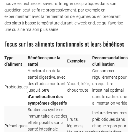
nouvelles textures et saveurs. Intégrer ces pratiques dans son
quotidien peut se faire progressivement, par exemple en
expérimentant avec la fermentation de légumes ou en préparant
des plats à basse température durant le week-end, ce qui favorise
une cuisine maison plus saine.
Focus sur les aliments fonctionnels et leurs bénéfices
Type
Bénéfices pour la
Recommandations
Exemples
d’aliment
santé
d’utilisation
Amélioration de la
Consommer
santé digestive, avec
régulièrement pour
des études montrant
Yaourt, kéfir,
un équilibre
Probiotiques
jusqu’à
50%
choucroute
intestinal optimal
d’amélioration des
dans le cadre d’une
symptômes digestifs
alimentation variée
Soutien au système
Inclure des sources
immunitaire, avec des
Fruits,
prébiotiques dans
effets positifs sur la
Prébiotiques
légumes,
chaque repas pour
santé intestinale