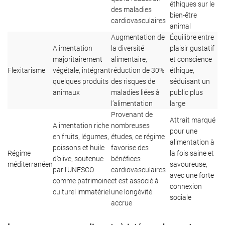
éthiques sur le
des maladies
bien-être
cardiovasculaires
animal
Augmentation de
Équilibre entre
Alimentation
la diversité
plaisir gustatif
majoritairement
alimentaire,
et conscience
Flexitarisme
végétale, intégrant
réduction de 30%
éthique,
quelques produits
des risques de
séduisant un
animaux
maladies liées à
public plus
l’alimentation
large
Provenant de
Attrait marqué
Alimentation riche
nombreuses
pour une
en fruits, légumes,
études, ce régime
alimentation à
poissons et huile
favorise des
Régime
la fois saine et
d’olive, soutenue
bénéfices
méditerranéen
savoureuse,
par l’UNESCO
cardiovasculaires
avec une forte
comme patrimoine
et est associé à
connexion
culturel immatériel
une longévité
sociale
accrue