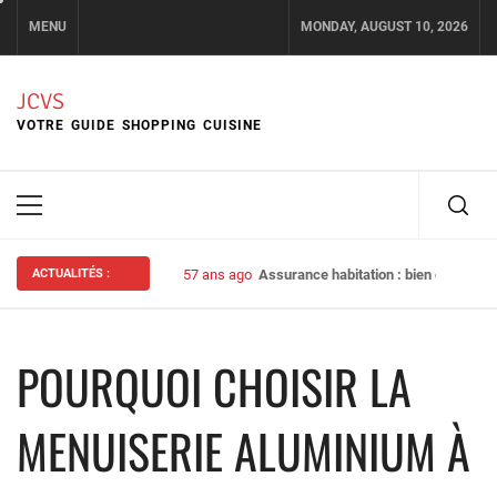
Skip
MENU
MONDAY, AUGUST 10, 2026
to
content
JCVS
VOTRE GUIDE SHOPPING CUISINE
Primary
Menu
ACTUALITÉS :
57 ans ago
Assurance habitation : bien choisir s
POURQUOI CHOISIR LA
MENUISERIE ALUMINIUM À