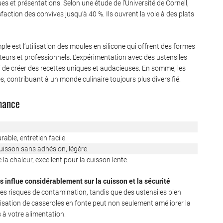
s et présentations. Selon une étude de l’Université de Cornell,
sfaction des convives jusqu’à 40 %. Ils ouvrent la voie à des plats
le est l’utilisation des moules en silicone qui offrent des formes
teurs et professionnels. L’expérimentation avec des ustensiles
i de créer des recettes uniques et audacieuses. En somme, les
rés, contribuant à un monde culinaire toujours plus diversifié.
rmance
rable, entretien facile.
cuisson sans adhésion, légère.
la chaleur, excellent pour la cuisson lente.
s influe considérablement sur la cuisson et la sécurité
es risques de contamination, tandis que des ustensiles bien
ilisation de casseroles en fonte peut non seulement améliorer la
 à votre alimentation.