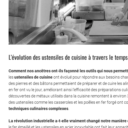
L’évolution des ustensiles de cuisine à travers le temps
Comment nos ancêtres ont-ils façonné les outils qui nous permette
les
ustensiles de cuisine
ont évolué pour répondre aux besoins chan
des pierres et des bâtons permettaient de préparer et de cuire les al
en fer ont vu le jour, améliorant ainsi l’efficacité des préparations cu
découvertes de métaux utilisés dans la cuisine remontent à environ
des ustensiles comme les casseroles et les poêles en fer forgé ont 
techniques culinaires complexes
.
La révolution industrielle a-t-elle vraiment changé notre manière 
le fer émaillé et les ustensiles en acier inoxydable ont fait leur appa