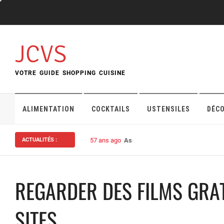
Skip
to
content
JCVS
VOTRE GUIDE SHOPPING CUISINE
ALIMENTATION
COCKTAILS
USTENSILES
DÉC
ACTUALITÉS :
57 ans ago
Assurance habitation : bien choisi
REGARDER DES FILMS GRAT
SITES