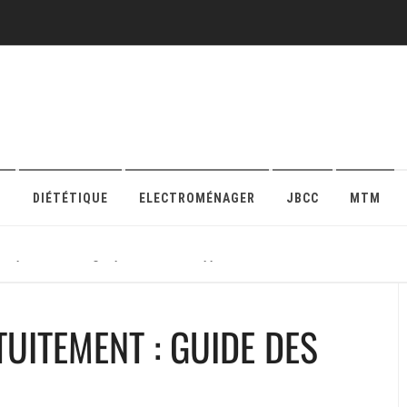
O
DIÉTÉTIQUE
ELECTROMÉNAGER
JBCC
MTM
r sa protection en ligne pour maison ou appartement
UITEMENT : GUIDE DES