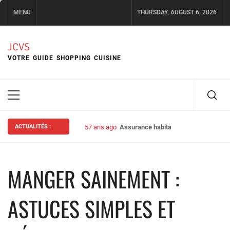
Skip
MENU
THURSDAY, AUGUST 6, 2026
to
content
JCVS
VOTRE GUIDE SHOPPING CUISINE
Primary
Menu
ACTUALITÉS :
57 ans ago
Assurance habitation : bien choisir s
MANGER SAINEMENT :
ASTUCES SIMPLES ET