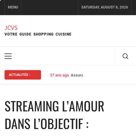
Skip
MENU
SATURDAY, AUGUST 8, 2026
to
content
JCVS
VOTRE GUIDE SHOPPING CUISINE
Primary
Menu
ACTUALITÉS :
57 ans ago
Assurance habitation : bien choisir s
STREAMING L’AMOUR
DANS L’OBJECTIF :