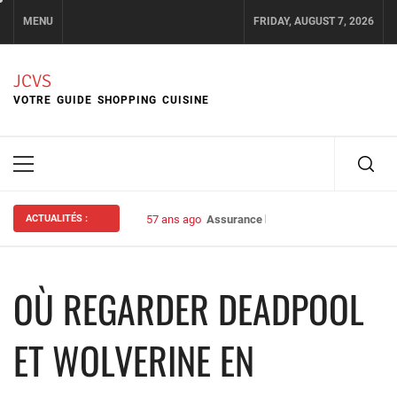
Skip
MENU
FRIDAY, AUGUST 7, 2026
to
content
JCVS
VOTRE GUIDE SHOPPING CUISINE
Primary
Menu
ACTUALITÉS :
57 ans ago
Assurance habitation : bien choisir s
OÙ REGARDER DEADPOOL
ET WOLVERINE EN