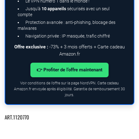
Le VPN numéro 1 dans le monde !
Jusqu’à
10 appareils
sécurisés avec un seul
compte
Protection avancée : anti-phishing, blocage des
malwares
Navigation privée : IP masquée, trafic chiffré
Offre exclusive :
-73% + 3 mois offerts + Carte cadeau
Amazon.fr
👉 Profiter de l’offre maintenant
Voir conditions de l’offre sur la page NordVPN. Carte cadeau
Amazon.fr envoyée après éligibilité. Garantie de remboursement 30
jours.
ART.1120770