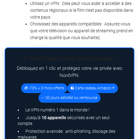
Utilisez un VPN : Cela peut vous aider à accéder à des
contenus régionaux si le film n’est pas disponible dans
votre pays.
Choisissez des appareils compatibles : Assurez-vous
que votre télévision ou appareil de streaming prend en
charge la qualité que vous souhaitez.
🚨 Accès bloqué à votre site de streaming ?
Débloquez en 1 clic et protégez votre vie privée avec
NordVPN.
🎁 -73% + 3 mois offerts
🛍️ Carte cadeau Amazon.fr
✅ 30 jours satisfait ou remboursé
Le VPN numéro 1 dans le monde !
Jusqu’à
10 appareils
sécurisés avec un seul
compte
Protection avancée : anti-phishing, blocage des
malwares