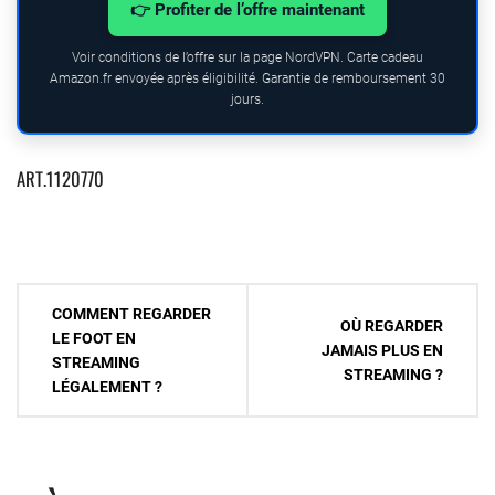
👉 Profiter de l’offre maintenant
Voir conditions de l’offre sur la page NordVPN. Carte cadeau
Amazon.fr envoyée après éligibilité. Garantie de remboursement 30
jours.
ART.1120770
Navigation
COMMENT REGARDER
OÙ REGARDER
de
LE FOOT EN
JAMAIS PLUS EN
STREAMING
l’article
STREAMING ?
LÉGALEMENT ?