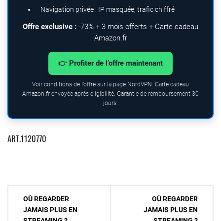
Navigation privée : IP masquée, trafic chiffré
Offre exclusive :
-73% + 3 mois offerts + Carte cadeau
Amazon.fr
👉 Profiter de l’offre maintenant
Voir conditions de l’offre sur la page NordVPN. Carte cadeau
Amazon.fr envoyée après éligibilité. Garantie de remboursement 30
jours.
ART.1120770
Navigation
OÙ REGARDER
OÙ REGARDER
de
JAMAIS PLUS EN
JAMAIS PLUS EN
STREAMING ?
STREAMING ?