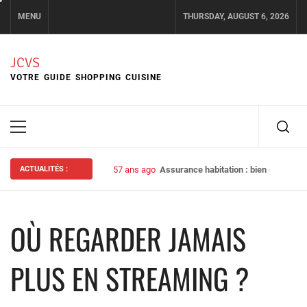
Skip
MENU
THURSDAY, AUGUST 6, 2026
to
content
JCVS
VOTRE GUIDE SHOPPING CUISINE
Primary
Menu
ACTUALITÉS :
57 ans ago
Assurance habitation : bien choisir s
OÙ REGARDER JAMAIS
PLUS EN STREAMING ?