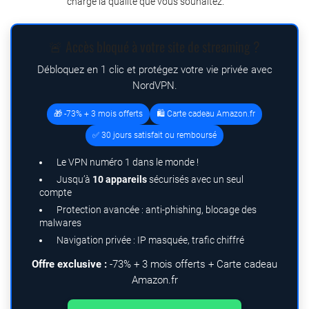
charge la qualité que vous souhaitez.
🚨 Accès bloqué à votre site de streaming ?
Débloquez en 1 clic et protégez votre vie privée avec
NordVPN.
🎁 -73% + 3 mois offerts
🛍️ Carte cadeau Amazon.fr
✅ 30 jours satisfait ou remboursé
Le VPN numéro 1 dans le monde !
Jusqu’à
10 appareils
sécurisés avec un seul
compte
Protection avancée : anti-phishing, blocage des
malwares
Navigation privée : IP masquée, trafic chiffré
Offre exclusive :
-73% + 3 mois offerts + Carte cadeau
Amazon.fr