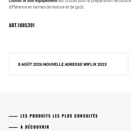
Choisir le bon équipement
est crucial pour la préparation de cocktai
différence en termes de texture et de goût.
ART.1085391
Navigation
8 AOÛT 2026 NOUVELLE ADRESSE WIFLIX 2023
de
l’article
LES PRODUITS LES PLUS CONSULTÉS
A DÉCOUVRIR