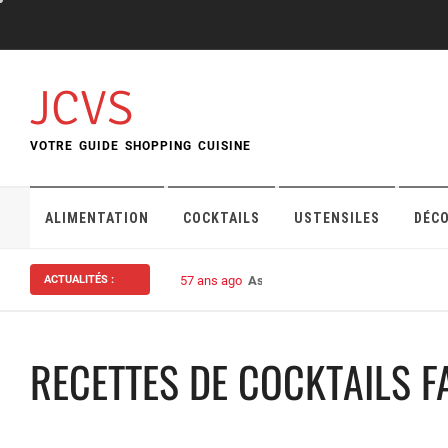
Skip
to
content
JCVS
VOTRE GUIDE SHOPPING CUISINE
ALIMENTATION
COCKTAILS
USTENSILES
DÉC
ACTUALITÉS :
57 ans ago
Assurance habitation : bien choisi
RECETTES DE COCKTAILS F