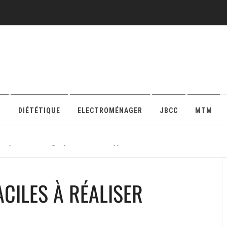
O
DIÉTÉTIQUE
ELECTROMÉNAGER
JBCC
MTM
r sa protection en ligne pour maison ou appartement
ACILES À RÉALISER