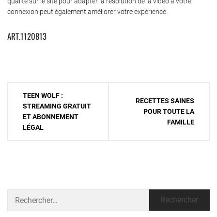
qualité sur le site pour adapter la résolution de la vidéo à votre
connexion peut également améliorer votre expérience.
ART.1120813
Navigation
TEEN WOLF :
RECETTES SAINES
de
STREAMING GRATUIT
POUR TOUTE LA
ET ABONNEMENT
l’article
FAMILLE
LÉGAL
Rechercher :