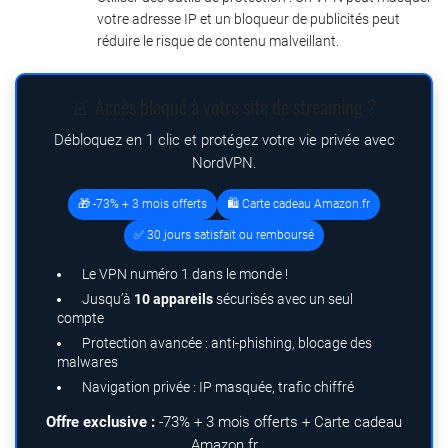
votre adresse IP et un bloqueur de publicités peut
réduire le risque de contenu malveillant.
🚨 Accès bloqué à votre site de streaming ?
Débloquez en 1 clic et protégez votre vie privée avec
NordVPN.
🎁 -73% + 3 mois offerts
🛍️ Carte cadeau Amazon.fr
✅ 30 jours satisfait ou remboursé
Le VPN numéro 1 dans le monde !
Jusqu’à
10 appareils
sécurisés avec un seul
compte
Protection avancée : anti-phishing, blocage des
malwares
Navigation privée : IP masquée, trafic chiffré
Offre exclusive :
-73% + 3 mois offerts + Carte cadeau
Amazon.fr