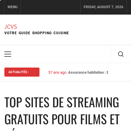
Skip
MENU
FRIDAY, AUGUST 7, 2026
to
content
JCVS
VOTRE GUIDE SHOPPING CUISINE
Primary
Menu
ACTUALITÉS :
57 ans ago
Assurance habitation : bien choisir s
TOP SITES DE STREAMING
GRATUITS POUR FILMS ET