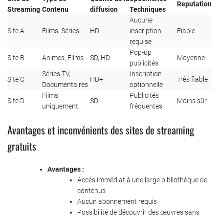
Reputation
Streaming
Contenu
diffusion
Techniques
Aucune
Site A
Films, Séries
HD
inscription
Fiable
requise
Pop-up
Site B
Animes, Films
SD, HD
Moyenne
publicités
Séries TV,
Inscription
Site C
HD+
Très fiable
Documentaires
optionnelle
Films
Publicités
Site D
SD
Moins sûr
uniquement
fréquentes
Avantages et inconvénients des sites de streaming
gratuits
Avantages :
Accès immédiat à une large bibliothèque de
contenus
Aucun abonnement requis
Possibilité de découvrir des œuvres sans