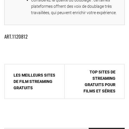
Considérez la qualité du doublage : certaines
plateformes offrent des voix de doublage très
travaillées, qui peuvent enrichir votre expérience.
ART.1120812
Navigation
TOP SITES DE
LES MEILLEURS SITES
de
STREAMING
DE FILM STREAMING
GRATUITS POUR
l’article
GRATUITS
FILMS ET SÉRIES