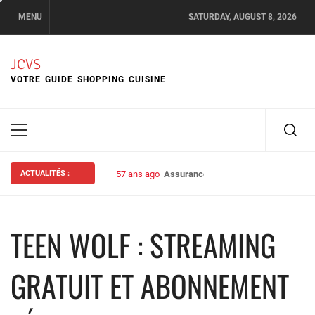
Skip
MENU
SATURDAY, AUGUST 8, 2026
to
content
JCVS
VOTRE GUIDE SHOPPING CUISINE
Primary
Menu
ACTUALITÉS :
57 ans ago
Assurance habitation : bien choisir s
TEEN WOLF : STREAMING
GRATUIT ET ABONNEMENT