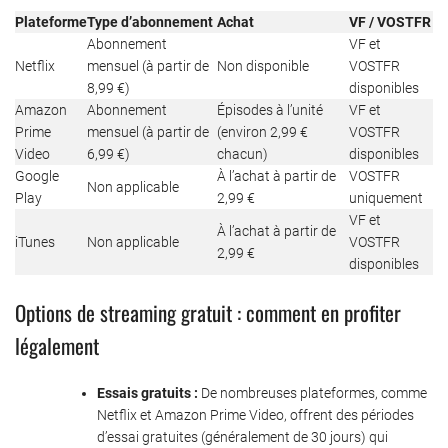
Plateforme
Type d’abonnement
Achat
VF / VOSTFR
Abonnement
VF et
Netflix
mensuel (à partir de
Non disponible
VOSTFR
8,99 €)
disponibles
Amazon
Abonnement
Épisodes à l’unité
VF et
Prime
mensuel (à partir de
(environ 2,99 €
VOSTFR
Video
6,99 €)
chacun)
disponibles
Google
À l’achat à partir de
VOSTFR
Non applicable
Play
2,99 €
uniquement
VF et
À l’achat à partir de
iTunes
Non applicable
VOSTFR
2,99 €
disponibles
Options de streaming gratuit : comment en profiter
légalement
Essais gratuits :
De nombreuses plateformes, comme
Netflix et Amazon Prime Video, offrent des périodes
d’essai gratuites (généralement de 30 jours) qui