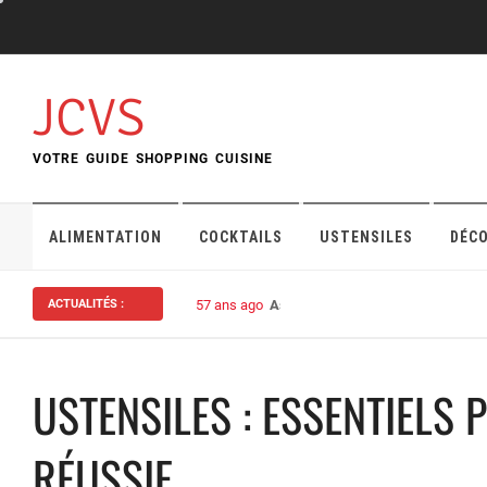
Skip
to
content
JCVS
VOTRE GUIDE SHOPPING CUISINE
ALIMENTATION
COCKTAILS
USTENSILES
DÉC
ACTUALITÉS :
57 ans ago
Assurance habitation : bien choisi
USTENSILES : ESSENTIELS 
RÉUSSIE