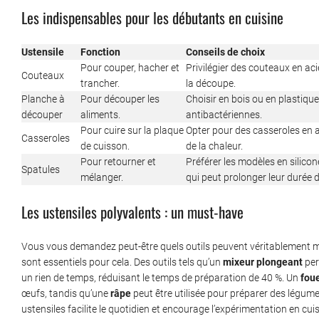
Les indispensables pour les débutants en cuisine
Ustensile
Fonction
Conseils de choix
Pour couper, hacher et
Privilégier des couteaux en aci
Couteaux
trancher.
la découpe.
Planche à
Pour découper les
Choisir en bois ou en plastique,
découper
aliments.
antibactériennes.
Pour cuire sur la plaque
Opter pour des casseroles en 
Casseroles
de cuisson.
de la chaleur.
Pour retourner et
Préférer les modèles en silico
Spatules
mélanger.
qui peut prolonger leur durée d
Les ustensiles polyvalents : un must-have
Vous vous demandez peut-être quels outils peuvent véritablement max
sont essentiels pour cela. Des outils tels qu’un
mixeur plongeant
per
un rien de temps, réduisant le temps de préparation de 40 %. Un
fou
œufs, tandis qu’une
râpe
peut être utilisée pour préparer des légume
ustensiles facilite le quotidien et encourage l’expérimentation en cuisi