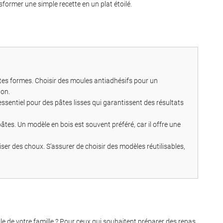
ormer une simple recette en un plat étoilé.
ntes formes. Choisir des moules antiadhésifs pour un
ion.
 essentiel pour des pâtes lisses qui garantissent des résultats
âtes. Un modèle en bois est souvent préféré, car il offre une
iser des choux. S’assurer de choisir des modèles réutilisables,
e de votre famille ? Pour ceux qui souhaitent préparer des repas