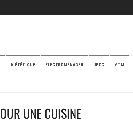
O
DIÉTÉTIQUE
ELECTROMÉNAGER
JBCC
MTM
r sa protection en ligne pour maison ou appartement
POUR UNE CUISINE