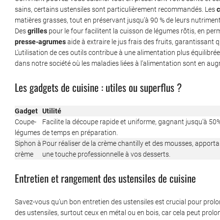
sains, certains ustensiles sont particulièrement recommandés. Les
c
matières grasses, tout en préservant jusqu’à 90 % de leurs nutriments
Des
grilles
pour le four facilitent la cuisson de légumes rôtis, en per
presse-agrumes
aide à extraire le jus frais des fruits, garantissant
L’utilisation de ces outils contribue à une alimentation plus équilibrée 
dans notre société où les maladies liées à l’alimentation sont en au
Les gadgets de cuisine : utiles ou superflus ?
Gadget
Utilité
Coupe-
Facilite la découpe rapide et uniforme, gagnant jusqu’à 50
légumes
de temps en préparation.
Siphon à
Pour réaliser de la crème chantilly et des mousses, apporta
crème
une touche professionnelle à vos desserts.
Entretien et rangement des ustensiles de cuisine
Savez-vous qu’un bon entretien des ustensiles est crucial pour prolonge
des ustensiles, surtout ceux en métal ou en bois, car cela peut prolo