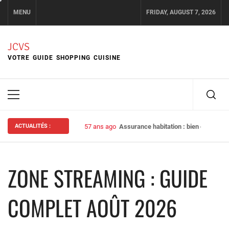
Skip
MENU
FRIDAY, AUGUST 7, 2026
to
content
JCVS
VOTRE GUIDE SHOPPING CUISINE
Primary
Menu
ACTUALITÉS :
57 ans ago
Assurance habitation : bien choisir s
ZONE STREAMING : GUIDE
COMPLET AOÛT 2026