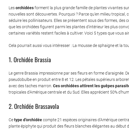
Les
orchidées
forment la plus grande famille de plantes vivantes s
nouvelles sont découvertes. Pourquoi ? Parce qu’en milieu tropical, 
séduire les pollinisateurs. Elles se présentent sous des formes, des
que les orchidées figurent parmi les plantes d’intérieur les plus conv
certaines variétés restent faciles à cultiver. Voici 5 types que vous a
Cela pourrait aussi vous intéresser : La mousse de sphaigne et la to
1. Orchidée Brassia
Le genre Brassia impressionne par ses fleurs en forme d’araignée. De
pseudobulbe en produit entre 8 et 12. Les pétales supérieurs arboren
avec des taches marron.
Ces orchidées attirent les guêpes parasit
tropicales d’Amérique centrale et du Sud. Elles apprécient 50% d’hum
2. Orchidée Brassavola
Ce
type d’orchidée
compte 21 espèces originaires d’Amérique central
plante épiphyte qui produit des fleurs blanches élégantes au début de l