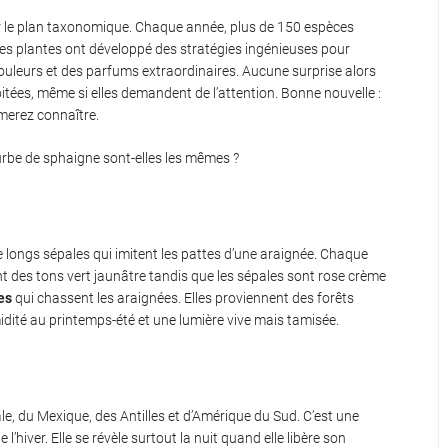
ur le plan taxonomique. Chaque année, plus de 150 espèces
ces plantes ont développé des stratégies ingénieuses pour
 couleurs et des parfums extraordinaires. Aucune surprise alors
oitées, même si elles demandent de l’attention. Bonne nouvelle :
imerez connaître.
urbe de sphaigne sont-elles les mêmes ?
 longs sépales qui imitent les pattes d’une araignée. Chaque
t des tons vert jaunâtre tandis que les sépales sont rose crème
es
qui chassent les araignées. Elles proviennent des forêts
idité au printemps-été et une lumière vive mais tamisée.
e, du Mexique, des Antilles et d’Amérique du Sud. C’est une
’hiver. Elle se révèle surtout la nuit quand elle libère son