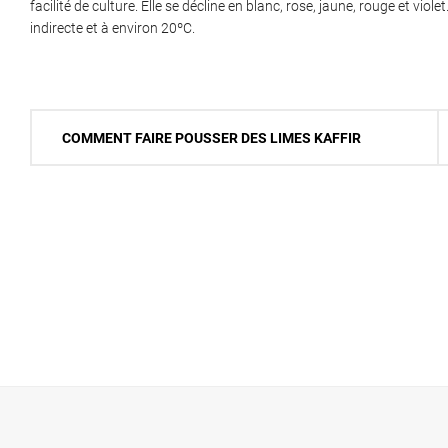
facilité de culture. Elle se décline en blanc, rose, jaune, rouge et vi
indirecte et à environ 20ºC.
Navigation
COMMENT FAIRE POUSSER DES LIMES KAFFIR
de
l’article