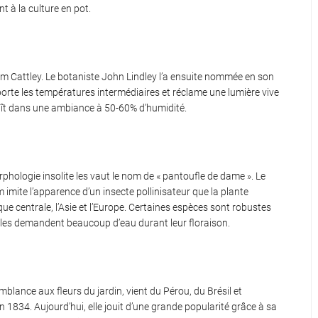
nt à la culture en pot.
iam Cattley. Le botaniste John Lindley l’a ensuite nommée en son
upporte les températures intermédiaires et réclame une lumière vive
plaît dans une ambiance à 50-60% d’humidité.
rphologie insolite les vaut le nom de « pantoufle de dame ». Le
mite l’apparence d’un insecte pollinisateur que la plante
ue centrale, l’Asie et l’Europe. Certaines espèces sont robustes
lles demandent beaucoup d’eau durant leur floraison.
mblance aux fleurs du jardin, vient du Pérou, du Brésil et
n 1834. Aujourd’hui, elle jouit d’une grande popularité grâce à sa