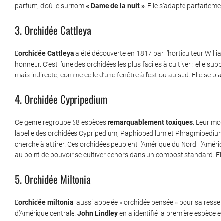
parfum, d’où le surnom
« Dame de la nuit »
. Elle s’adapte parfaiteme
3. Orchidée Cattleya
L’
orchidée Cattleya
a été découverte en 1817 par l’horticulteur Will
honneur. C’est l’une des orchidées les plus faciles à cultiver : elle s
mais indirecte, comme celle d’une fenêtre à l’est ou au sud. Elle se 
4. Orchidée Cypripedium
Ce genre regroupe 58 espèces
remarquablement toxiques
. Leur mo
labelle des orchidées Cypripedium, Paphiopedilum et Phragmipedium i
cherche à attirer. Ces orchidées peuplent l’Amérique du Nord, l’Amériq
au point de pouvoir se cultiver dehors dans un compost standard. E
5. Orchidée Miltonia
L’
orchidée miltonia
, aussi appelée « orchidée pensée » pour sa resse
d’Amérique centrale.
John Lindley
en a identifié la première espèce e