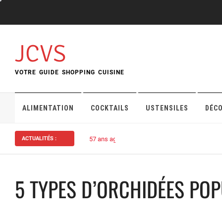
Skip
to
content
JCVS
VOTRE GUIDE SHOPPING CUISINE
ALIMENTATION
COCKTAILS
USTENSILES
DÉC
ACTUALITÉS :
57 ans ago
Assurance habitation : bien choisi
5 TYPES D’ORCHIDÉES POP