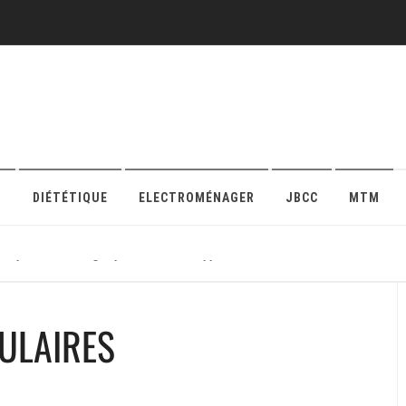
O
DIÉTÉTIQUE
ELECTROMÉNAGER
JBCC
MTM
r sa protection en ligne pour maison ou appartement
ULAIRES