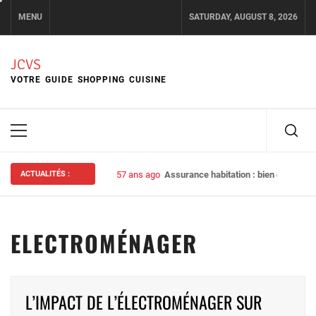
Skip
MENU
SATURDAY, AUGUST 8, 2026
to
content
JCVS
VOTRE GUIDE SHOPPING CUISINE
Primary
Menu
ACTUALITÉS :
57 ans ago
Assurance habitation : bien choisir s
ELECTROMÉNAGER
Pagination
L’IMPACT DE L’ÉLECTROMÉNAGER SUR
des